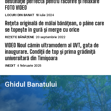
destinație perfectă pentru răcorire și relaxare
FOTO VIDEO
LOCURI DIN BANAT
18 iulie 2024
Rețeta originală de mălai bănățean, o pâine care
se topește în gură și merge cu orice
REȚETE BĂNĂȚENE
20 septembrie 2022
VIDEO Noul cămin ultramodern al UVT, gata de
inaugurare. Condiții de top și prima grădiniță
universitară din Timișoara
INEDIT
4 februarie 2025
Ghidul Banatului