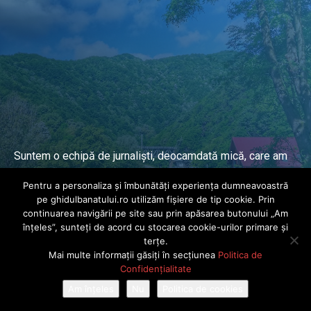
Suntem o echipă de jurnaliști, deocamdată mică, care am
lucrat și lucrăm în presa locală și națională de mai mulți
Pentru a personaliza și îmbunătăți experiența dumneavoastră
ani.
pe ghidulbanatului.ro utilizăm fișiere de tip cookie. Prin
continuarea navigării pe site sau prin apăsarea butonului „Am
înțeles”, sunteți de acord cu stocarea cookie-urilor primare și
DESPRE PROIECT
terțe.
Mai multe informații găsiți în secțiunea
Politica de
© Ghidul Banatului 2025. Toate drepturile rezervate · Dezvoltat de
Confidențialitate
Power Media FX
Am înțeles
Nu
Politica de cookies