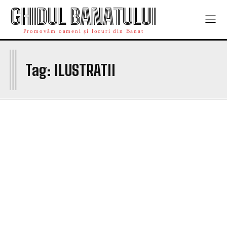
GHIDUL BANATULUI
Promovăm oameni și locuri din Banat
I
Tag:
ILUSTRATII