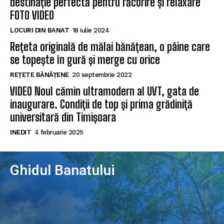
destinație perfectă pentru răcorire și relaxare
FOTO VIDEO
LOCURI DIN BANAT
18 iulie 2024
Rețeta originală de mălai bănățean, o pâine care
se topește în gură și merge cu orice
REȚETE BĂNĂȚENE
20 septembrie 2022
VIDEO Noul cămin ultramodern al UVT, gata de
inaugurare. Condiții de top și prima grădiniță
universitară din Timișoara
INEDIT
4 februarie 2025
Ghidul Banatului