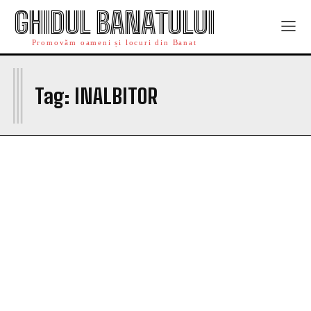
GHIDUL BANATULUI
Promovăm oameni și locuri din Banat
I
Tag:
INALBITOR