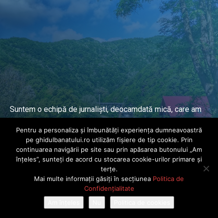
Suntem o echipă de jurnaliști, deocamdată mică, care am
lucrat și lucrăm în presa locală și națională de mai mulți
Pentru a personaliza și îmbunătăți experiența dumneavoastră
ani.
pe ghidulbanatului.ro utilizăm fișiere de tip cookie. Prin
continuarea navigării pe site sau prin apăsarea butonului „Am
înțeles”, sunteți de acord cu stocarea cookie-urilor primare și
DESPRE PROIECT
terțe.
Mai multe informații găsiți în secțiunea
Politica de
© Ghidul Banatului 2025. Toate drepturile rezervate · Dezvoltat de
Confidențialitate
Power Media FX
Am înțeles
Nu
Politica de cookies