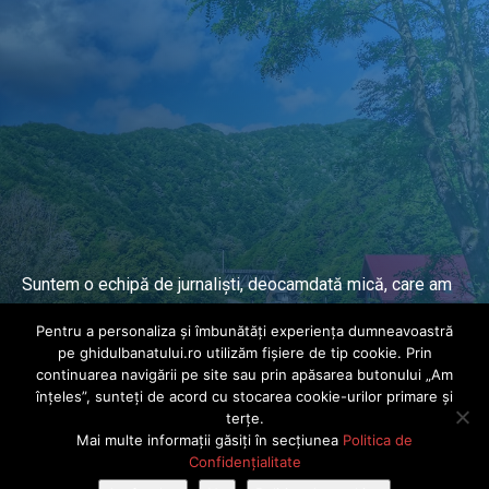
Suntem o echipă de jurnaliști, deocamdată mică, care am
lucrat și lucrăm în presa locală și națională de mai mulți
Pentru a personaliza și îmbunătăți experiența dumneavoastră
ani.
pe ghidulbanatului.ro utilizăm fișiere de tip cookie. Prin
continuarea navigării pe site sau prin apăsarea butonului „Am
înțeles”, sunteți de acord cu stocarea cookie-urilor primare și
DESPRE PROIECT
terțe.
Mai multe informații găsiți în secțiunea
Politica de
© Ghidul Banatului 2025. Toate drepturile rezervate · Dezvoltat de
Confidențialitate
Power Media FX