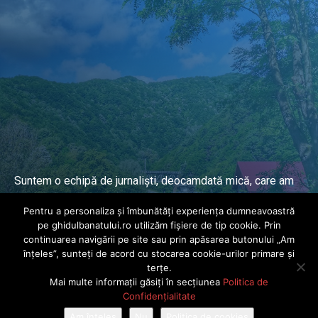
Suntem o echipă de jurnaliști, deocamdată mică, care am
lucrat și lucrăm în presa locală și națională de mai mulți
Pentru a personaliza și îmbunătăți experiența dumneavoastră
ani.
pe ghidulbanatului.ro utilizăm fișiere de tip cookie. Prin
continuarea navigării pe site sau prin apăsarea butonului „Am
înțeles”, sunteți de acord cu stocarea cookie-urilor primare și
DESPRE PROIECT
terțe.
Mai multe informații găsiți în secțiunea
Politica de
© Ghidul Banatului 2025. Toate drepturile rezervate · Dezvoltat de
Confidențialitate
Power Media FX
Am înțeles
Nu
Politica de cookies