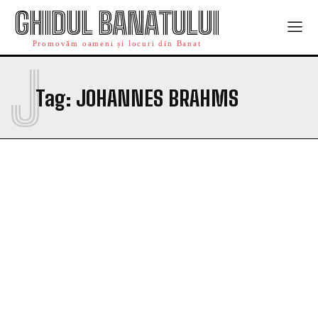
GHIDUL BANATULUI
Promovăm oameni și locuri din Banat
J
Tag:
JOHANNES BRAHMS