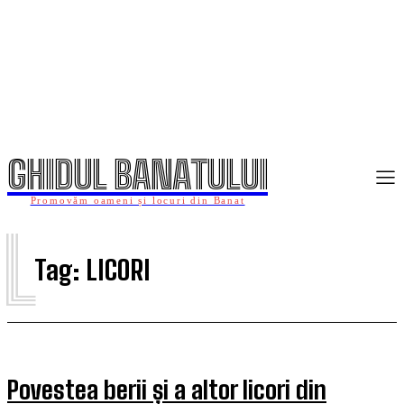
GHIDUL BANATULUI
Promovăm oameni și locuri din Banat
L
Tag:
LICORI
Povestea berii și a altor licori din