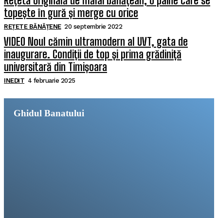
Rețeta originală de mălai bănățean, o pâine care se
topește în gură și merge cu orice
REȚETE BĂNĂȚENE
20 septembrie 2022
VIDEO Noul cămin ultramodern al UVT, gata de
inaugurare. Condiții de top și prima grădiniță
universitară din Timișoara
INEDIT
4 februarie 2025
Ghidul Banatului