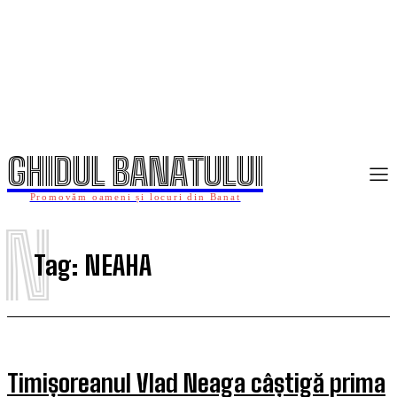
GHIDUL BANATULUI
Promovăm oameni și locuri din Banat
N
Tag:
NEAHA
Timișoreanul Vlad Neaga câștigă prima