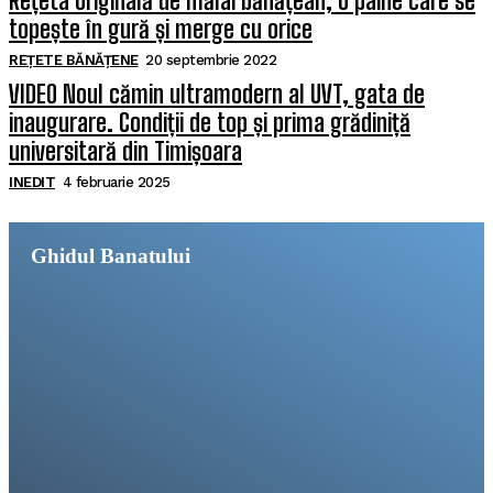
Rețeta originală de mălai bănățean, o pâine care se
topește în gură și merge cu orice
REȚETE BĂNĂȚENE
20 septembrie 2022
VIDEO Noul cămin ultramodern al UVT, gata de
inaugurare. Condiții de top și prima grădiniță
universitară din Timișoara
INEDIT
4 februarie 2025
Ghidul Banatului