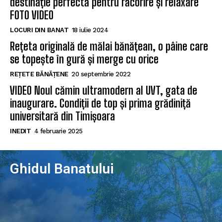
destinație perfectă pentru răcorire și relaxare
FOTO VIDEO
LOCURI DIN BANAT
18 iulie 2024
Rețeta originală de mălai bănățean, o pâine care
se topește în gură și merge cu orice
REȚETE BĂNĂȚENE
20 septembrie 2022
VIDEO Noul cămin ultramodern al UVT, gata de
inaugurare. Condiții de top și prima grădiniță
universitară din Timișoara
INEDIT
4 februarie 2025
Ghidul Banatului