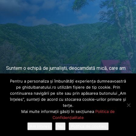
Suntem o echipă de jurnaliști, deocamdată mică, care am
lucrat și lucrăm în presa locală și națională de mai mulți
Pentru a personaliza și îmbunătăți experiența dumneavoastră
ani.
pe ghidulbanatului.ro utilizăm fișiere de tip cookie. Prin
continuarea navigării pe site sau prin apăsarea butonului „Am
înțeles”, sunteți de acord cu stocarea cookie-urilor primare și
DESPRE PROIECT
terțe.
Mai multe informații găsiți în secțiunea
Politica de
© Ghidul Banatului 2025. Toate drepturile rezervate · Dezvoltat de
Confidențialitate
Power Media FX
Am înțeles
Nu
Politica de cookies