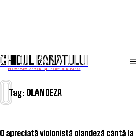
GHIDUL BANATULUI
Promovăm oameni și locuri din Banat
O
Tag:
OLANDEZA
O apreciată violonistă olandeză cântă la