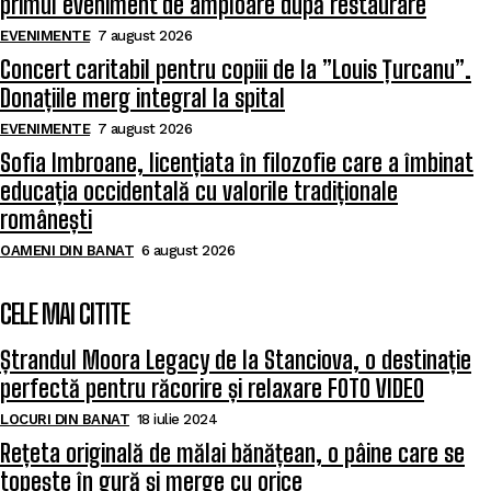
primul eveniment de amploare după restaurare
EVENIMENTE
7 august 2026
Concert caritabil pentru copiii de la ”Louis Țurcanu”.
Donațiile merg integral la spital
EVENIMENTE
7 august 2026
Sofia Imbroane, licențiata în filozofie care a îmbinat
educația occidentală cu valorile tradiționale
românești
OAMENI DIN BANAT
6 august 2026
CELE MAI CITITE
Ștrandul Moora Legacy de la Stanciova, o destinație
perfectă pentru răcorire și relaxare FOTO VIDEO
LOCURI DIN BANAT
18 iulie 2024
Rețeta originală de mălai bănățean, o pâine care se
topește în gură și merge cu orice