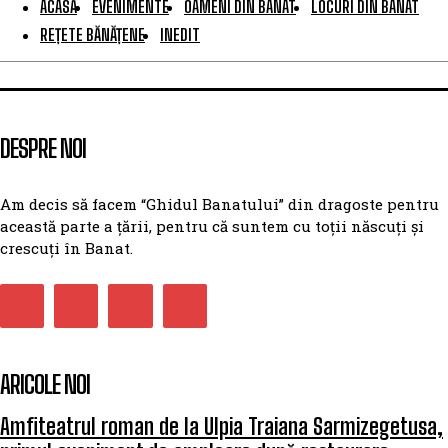
ACASĂ
EVENIMENTE
OAMENI DIN BANAT
LOCURI DIN BANAT
REȚETE BĂNĂȚENE
INEDIT
DESPRE NOI
Am decis să facem “Ghidul Banatului” din dragoste pentru
această parte a țării, pentru că suntem cu toții născuți și
crescuți în Banat.
ARICOLE NOI
Amfiteatrul roman de la Ulpia Traiana Sarmizegetusa,