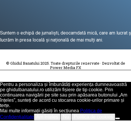
Suntem o echipă de jurnaliști, deocamdată mică, care am lucrat ș
lucrăm în presa locală și națională de mai mulți ani.
DESPRE PROIECT
© Ghidul Banatului 2025. Toate drepturile rezervate · Dezvoltat de
Power Media FX
Pentru a personaliza și îmbunătăți experiența dumneavoastră
pe ghidulbanatului.ro utilizăm fișiere de tip cookie. Prin
continuarea navigării pe site sau prin apăsarea butonului „Am
înțeles”, sunteți de acord cu stocarea cookie-urilor primare și
terțe.
Mai multe informații găsiți în secțiunea
Politica de
Confidențialitate
Am înțeles
Nu
Politica de cookies