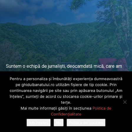
Suntem o echipă de jurnaliști, deocamdată mică, care am
lucrat și lucrăm în presa locală și națională de mai mulți
Pentru a personaliza și îmbunătăți experiența dumneavoastră
ani.
pe ghidulbanatului.ro utilizăm fișiere de tip cookie. Prin
continuarea navigării pe site sau prin apăsarea butonului „Am
înțeles”, sunteți de acord cu stocarea cookie-urilor primare și
DESPRE PROIECT
terțe.
Mai multe informații găsiți în secțiunea
Politica de
© Ghidul Banatului 2025. Toate drepturile rezervate · Dezvoltat de
Confidențialitate
Power Media FX
Am înțeles
Nu
Politica de cookies