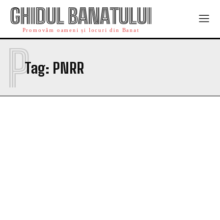
GHIDUL BANATULUI
Promovăm oameni și locuri din Banat
P
Tag:
PNRR