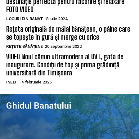
destinație perfectă pentru răcorire și relaxare
FOTO VIDEO
LOCURI DIN BANAT
18 iulie 2024
Rețeta originală de mălai bănățean, o pâine care
se topește în gură și merge cu orice
REȚETE BĂNĂȚENE
20 septembrie 2022
VIDEO Noul cămin ultramodern al UVT, gata de
inaugurare. Condiții de top și prima grădiniță
universitară din Timișoara
INEDIT
4 februarie 2025
Ghidul Banatului