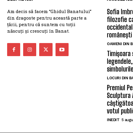
Sofia Imbr
Am decis să facem “Ghidul Banatului”
din dragoste pentru această parte a
filozofie 
țării, pentru că suntem cu toții
occidentală
născuți și crescuți în Banat.
românești
OAMENI DIN 
Timișoara 
legendele,
simbolurile
LOCURI DIN 
Premiul Pe
Sculptura 
câștigătoa
votul publi
INEDIT
5 augu