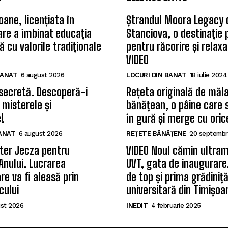
oane, licențiata în
Ștrandul Moora Legacy 
care a îmbinat educația
Stanciova, o destinație
 cu valorile tradiționale
pentru răcorire și relax
VIDEO
BANAT
6 august 2026
LOCURI DIN BANAT
18 iulie 2024
secretă. Descoperă-i
Rețeta originală de măla
 misterele și
bănățean, o pâine care 
!
în gură și merge cu oric
BANAT
6 august 2026
REȚETE BĂNĂȚENE
20 septembr
ter Jecza pentru
VIDEO Noul cămin ultram
Anului. Lucrarea
UVT, gata de inaugurare.
re va fi aleasă prin
de top și prima grădiniț
cului
universitară din Timișoa
st 2026
INEDIT
4 februarie 2025