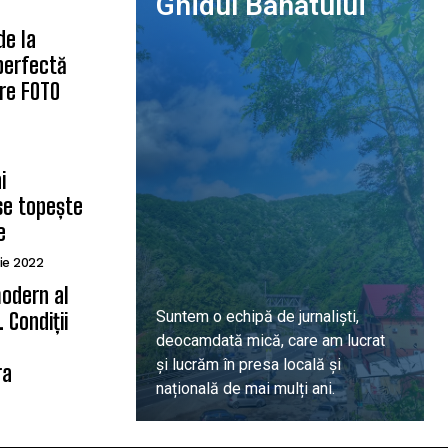
Ghidul Banatului
de la
 perfectă
are FOTO
i
se topește
e
ie 2022
odern al
Suntem o echipă de jurnaliști,
 Condiții
deocamdată mică, care am lucrat
ă
și lucrăm în presa locală și
ra
națională de mai mulți ani.