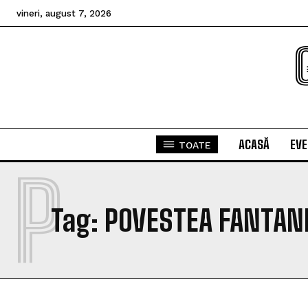
vineri, august 7, 2026
ACASĂ
EV
TOATE
P
Tag:
POVESTEA FANTANI