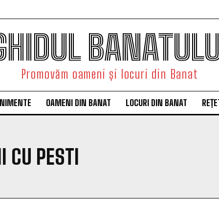
GHIDUL BANATULU
Promovăm oameni și locuri din Banat
ENIMENTE
OAMENI DIN BANAT
LOCURI DIN BANAT
REȚE
I CU PESTI