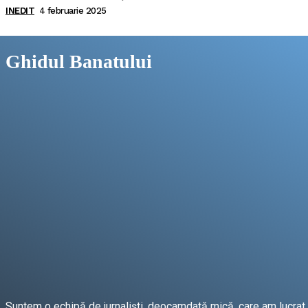
INEDIT
4 februarie 2025
Ghidul Banatului
Suntem o echipă de jurnaliști, deocamdată mică, care am lucrat 