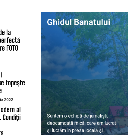
Ghidul Banatului
de la
 perfectă
are FOTO
i
se topește
e
ie 2022
odern al
Suntem o echipă de jurnaliști,
 Condiții
deocamdată mică, care am lucrat
ă
și lucrăm în presa locală și
ra