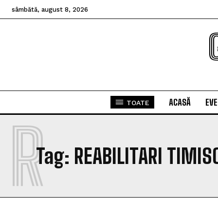
sâmbătă, august 8, 2026
ACASĂ
EV
TOATE
R
Tag:
REABILITARI TIMIS