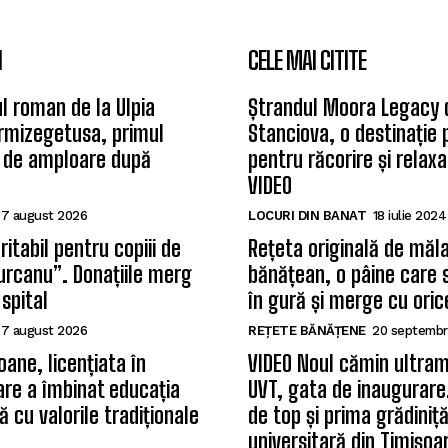
I
CELE MAI CITITE
l roman de la Ulpia
Ștrandul Moora Legacy 
rmizegetusa, primul
Stanciova, o destinație
 de amploare după
pentru răcorire și relax
VIDEO
7 august 2026
LOCURI DIN BANAT
18 iulie 2024
itabil pentru copiii de
Rețeta originală de măla
Țurcanu”. Donațiile merg
bănățean, o pâine care 
 spital
în gură și merge cu oric
7 august 2026
REȚETE BĂNĂȚENE
20 septembr
oane, licențiata în
VIDEO Noul cămin ultram
care a îmbinat educația
UVT, gata de inaugurare.
 cu valorile tradiționale
de top și prima grădiniț
universitară din Timișoa