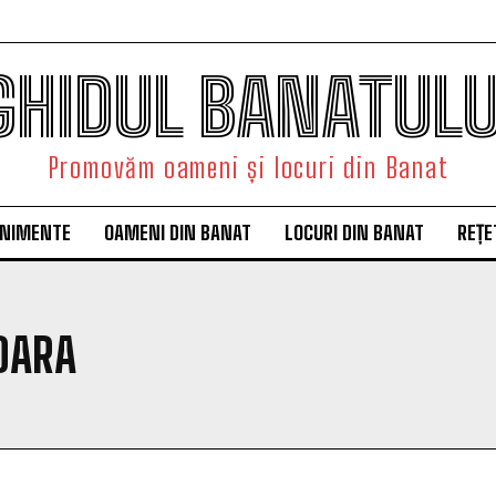
GHIDUL BANATULU
Promovăm oameni și locuri din Banat
ENIMENTE
OAMENI DIN BANAT
LOCURI DIN BANAT
REȚE
OARA