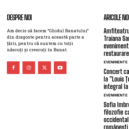
DESPRE NOI
ARICOLE NO
Amfiteatru
Am decis să facem “Ghidul Banatului”
din dragoste pentru această parte a
Traiana Sa
țării, pentru că suntem cu toții
eveniment
născuți și crescuți în Banat.
restaurare
EVENIMENTE
Concert car
la ”Louis 
integral la
EVENIMENTE
Sofia Imbr
filozofie 
occidentală
românești