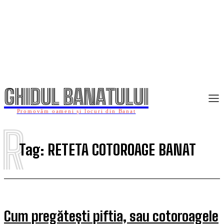
GHIDUL BANATULUI
Promovăm oameni și locuri din Banat
R
Tag:
RETETA COTOROAGE BANAT
Cum pregătești piftia, sau cotoroagele