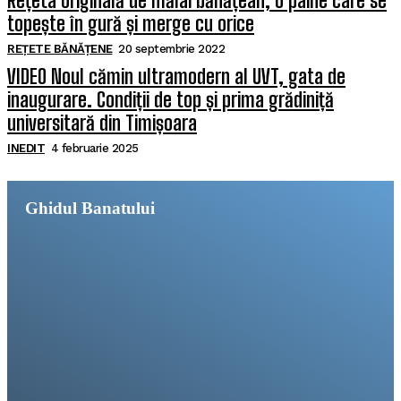
Rețeta originală de mălai bănățean, o pâine care se
topește în gură și merge cu orice
REȚETE BĂNĂȚENE
20 septembrie 2022
VIDEO Noul cămin ultramodern al UVT, gata de
inaugurare. Condiții de top și prima grădiniță
universitară din Timișoara
INEDIT
4 februarie 2025
Ghidul Banatului