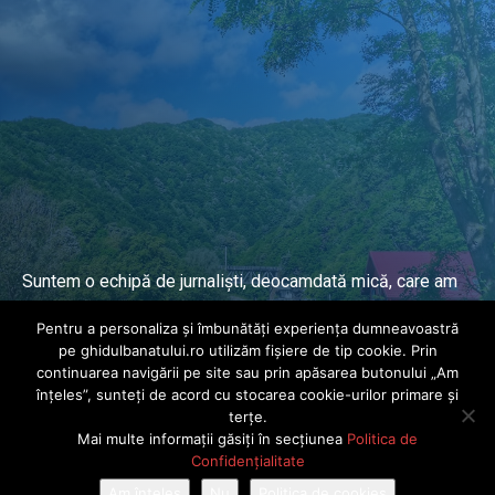
Suntem o echipă de jurnaliști, deocamdată mică, care am
lucrat și lucrăm în presa locală și națională de mai mulți
Pentru a personaliza și îmbunătăți experiența dumneavoastră
ani.
pe ghidulbanatului.ro utilizăm fișiere de tip cookie. Prin
continuarea navigării pe site sau prin apăsarea butonului „Am
înțeles”, sunteți de acord cu stocarea cookie-urilor primare și
DESPRE PROIECT
terțe.
Mai multe informații găsiți în secțiunea
Politica de
© Ghidul Banatului 2025. Toate drepturile rezervate · Dezvoltat de
Confidențialitate
Power Media FX
Am înțeles
Nu
Politica de cookies