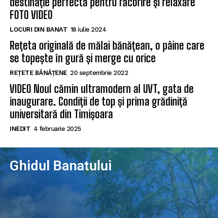
destinație perfectă pentru răcorire și relaxare
FOTO VIDEO
LOCURI DIN BANAT
18 iulie 2024
Rețeta originală de mălai bănățean, o pâine care
se topește în gură și merge cu orice
REȚETE BĂNĂȚENE
20 septembrie 2022
VIDEO Noul cămin ultramodern al UVT, gata de
inaugurare. Condiții de top și prima grădiniță
universitară din Timișoara
INEDIT
4 februarie 2025
Ghidul Banatului