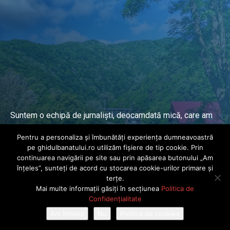
Suntem o echipă de jurnaliști, deocamdată mică, care am
lucrat și lucrăm în presa locală și națională de mai mulți
Pentru a personaliza și îmbunătăți experiența dumneavoastră
ani.
pe ghidulbanatului.ro utilizăm fișiere de tip cookie. Prin
continuarea navigării pe site sau prin apăsarea butonului „Am
înțeles”, sunteți de acord cu stocarea cookie-urilor primare și
DESPRE PROIECT
terțe.
Mai multe informații găsiți în secțiunea
Politica de
© Ghidul Banatului 2025. Toate drepturile rezervate · Dezvoltat de
Confidențialitate
Power Media FX
Am înțeles
Nu
Politica de cookies