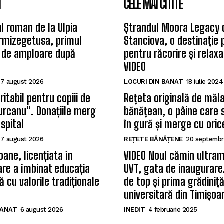
I
CELE MAI CITITE
l roman de la Ulpia
Ștrandul Moora Legacy 
rmizegetusa, primul
Stanciova, o destinație
 de amploare după
pentru răcorire și relax
VIDEO
7 august 2026
LOCURI DIN BANAT
18 iulie 2024
itabil pentru copiii de
Rețeta originală de măla
Țurcanu”. Donațiile merg
bănățean, o pâine care 
 spital
în gură și merge cu oric
7 august 2026
REȚETE BĂNĂȚENE
20 septembr
oane, licențiata în
VIDEO Noul cămin ultram
care a îmbinat educația
UVT, gata de inaugurare.
 cu valorile tradiționale
de top și prima grădiniț
universitară din Timișoa
BANAT
6 august 2026
INEDIT
4 februarie 2025