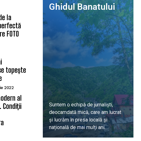
Ghidul Banatului
de la
 perfectă
are FOTO
i
se topește
e
ie 2022
odern al
Suntem o echipă de jurnaliști,
 Condiții
deocamdată mică, care am lucrat
ă
și lucrăm în presa locală și
ra
națională de mai mulți ani.