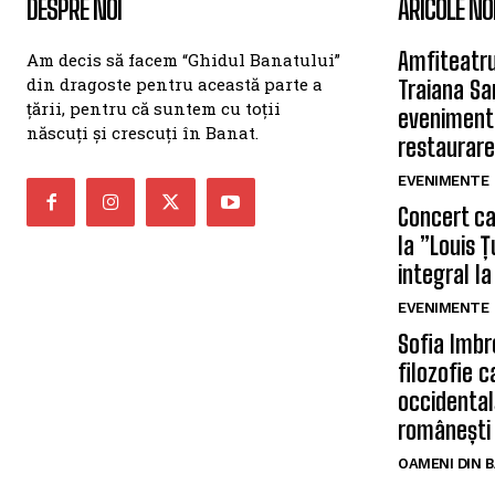
DESPRE NOI
ARICOLE NO
Amfiteatru
Am decis să facem “Ghidul Banatului”
din dragoste pentru această parte a
Traiana Sa
țării, pentru că suntem cu toții
eveniment
născuți și crescuți în Banat.
restaurare
EVENIMENTE
Concert car
la ”Louis 
integral la
EVENIMENTE
Sofia Imbr
filozofie 
occidentală
românești
OAMENI DIN 