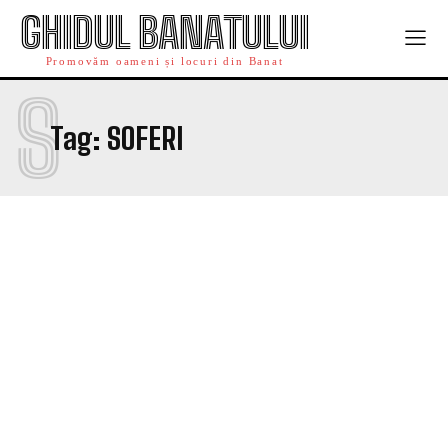
GHIDUL BANATULUI
Promovăm oameni și locuri din Banat
S
Tag:
SOFERI