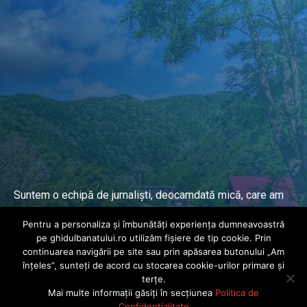
Suntem o echipă de jurnaliști, deocamdată mică, care am
lucrat și lucrăm în presa locală și națională de mai mulți
Pentru a personaliza și îmbunătăți experiența dumneavoastră
ani.
pe ghidulbanatului.ro utilizăm fișiere de tip cookie. Prin
continuarea navigării pe site sau prin apăsarea butonului „Am
înțeles”, sunteți de acord cu stocarea cookie-urilor primare și
DESPRE PROIECT
terțe.
Mai multe informații găsiți în secțiunea
Politica de
© Ghidul Banatului 2025. Toate drepturile rezervate · Dezvoltat de
Confidențialitate