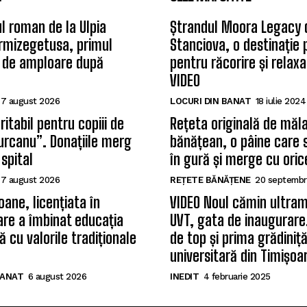
l roman de la Ulpia
Ștrandul Moora Legacy 
rmizegetusa, primul
Stanciova, o destinație
 de amploare după
pentru răcorire și relax
VIDEO
7 august 2026
LOCURI DIN BANAT
18 iulie 2024
itabil pentru copiii de
Rețeta originală de măla
Țurcanu”. Donațiile merg
bănățean, o pâine care 
 spital
în gură și merge cu oric
7 august 2026
REȚETE BĂNĂȚENE
20 septembr
oane, licențiata în
VIDEO Noul cămin ultram
care a îmbinat educația
UVT, gata de inaugurare.
 cu valorile tradiționale
de top și prima grădiniț
universitară din Timișoa
BANAT
6 august 2026
INEDIT
4 februarie 2025