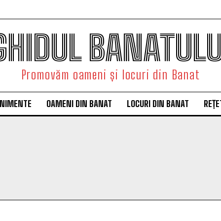
GHIDUL BANATULU
Promovăm oameni și locuri din Banat
ENIMENTE
OAMENI DIN BANAT
LOCURI DIN BANAT
REȚE