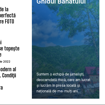
Ghidul Banatului
de la
 perfectă
are FOTO
i
se topește
e
ie 2022
odern al
Suntem o echipă de jurnaliști,
 Condiții
deocamdată mică, care am lucrat
ă
și lucrăm în presa locală și
ra
națională de mai mulți ani.