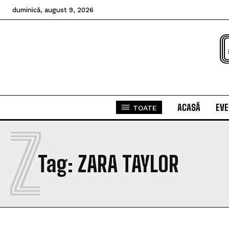
duminică, august 9, 2026
ACASĂ
EV
TOATE
Z
Tag:
ZARA TAYLOR