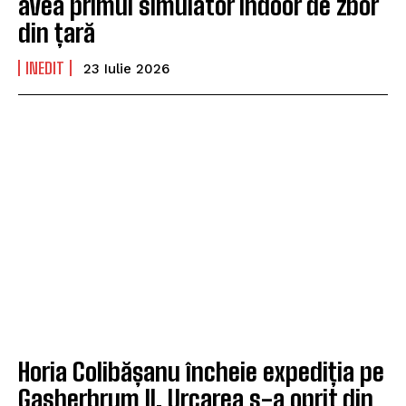
avea primul simulator indoor de zbor
din țară
INEDIT
23 Iulie 2026
Horia Colibășanu încheie expediția pe
Gasherbrum II. Urcarea s-a oprit din