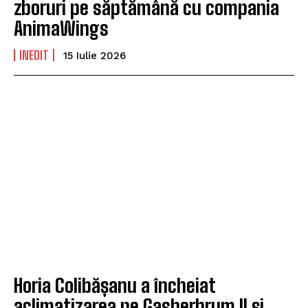
zboruri pe săptămână cu compania
AnimaWings
INEDIT
15 Iulie 2026
Horia Colibășanu a încheiat
aclimatizarea pe Gasherbrum II și