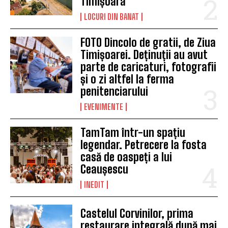
Timișoara
LOCURI DIN BANAT
FOTO Dincolo de gratii, de Ziua
Timișoarei. Deținuții au avut
parte de caricaturi, fotografii
și o zi altfel la ferma
penitenciarului
EVENIMENTE
TamTam într-un spațiu
legendar. Petrecere la fosta
casă de oaspeți a lui
Ceaușescu
INEDIT
Castelul Corvinilor, prima
restaurare integrală după mai