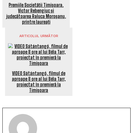
Premiile Societății Timișoara.
Victor Rebengiuc și
judecătoarea Raluca Moroșanu,
printre laureați
ARTICOLUL URMĂTOR
VIDEO Sátántangó, filmul de
aproape 8 ore al lui Béla Tarr,
proiectat în premieră la
Timișoara