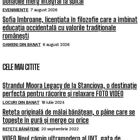
Donațiile merg integral la spital
EVENIMENTE
7 august 2026
Sofia Imbroane, licențiata în filozofie care a îmbinat
educația occidentală cu valorile tradiționale
românești
OAMENI DIN BANAT
6 august 2026
CELE MAI CITITE
Ștrandul Moora Legacy de la Stanciova, o destinație
perfectă pentru răcorire și relaxare FOTO VIDEO
LOCURI DIN BANAT
18 iulie 2024
Rețeta originală de mălai bănățean, o pâine care se
topește în gură și merge cu orice
REȚETE BĂNĂȚENE
20 septembrie 2022
VIDEO Noul cămin ultramodern al UVT, gata de