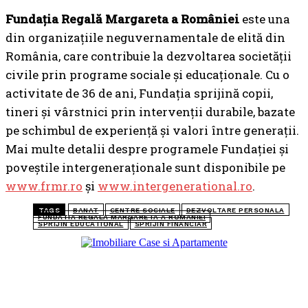
Fundația Regală Margareta a României
este una
din organizațiile neguvernamentale de elită din
România, care contribuie la dezvoltarea societății
civile prin programe sociale și educaționale. Cu o
activitate de 36 de ani, Fundația sprijină copii,
tineri și vârstnici prin intervenții durabile, bazate
pe schimbul de experiență și valori între generații.
Mai multe detalii despre programele Fundației și
poveștile intergeneraționale sunt disponibile pe
www.frmr.ro
și
www.intergenerational.ro
.
TAGS
BANAT
CENTRE SOCIALE
DEZVOLTARE PERSONALA
FUNDATIA REGALA MARGARETA A ROMANIEI
SPRIJIN EDUCATIONAL
SPRIJIN FINANCIAR
TOP 5 ARTICOLE