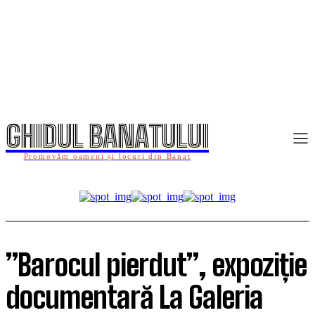
GHIDUL BANATULUI
Promovăm oameni și locuri din Banat
”Barocul pierdut”, expoziție
documentară La Galeria