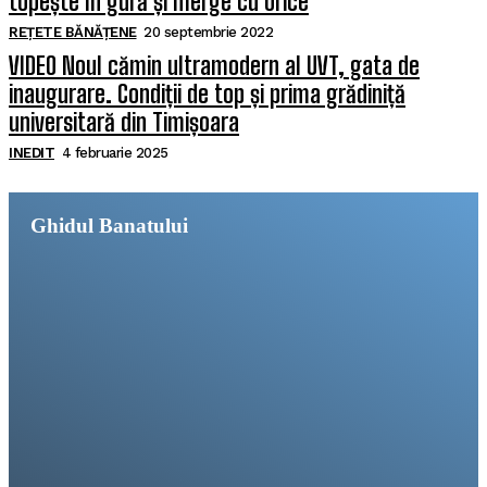
topește în gură și merge cu orice
REȚETE BĂNĂȚENE
20 septembrie 2022
VIDEO Noul cămin ultramodern al UVT, gata de
inaugurare. Condiții de top și prima grădiniță
universitară din Timișoara
INEDIT
4 februarie 2025
Ghidul Banatului