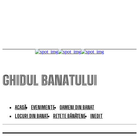
FOTO Dincolo de gratii, de Ziua Timișoarei. Deținuții au
avut parte de caricaturi, fotografii și o zi altfel la
ferma penitenciarului
GHIDUL BANATULUI
ACASĂ
EVENIMENTE
OAMENI DIN BANAT
LOCURI DIN BANAT
REȚETE BĂNĂȚENE
INEDIT