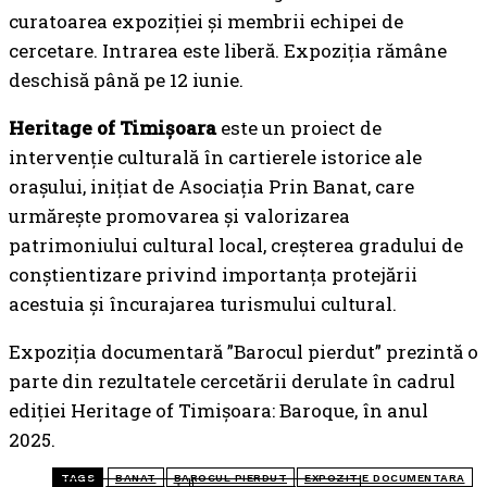
curatoarea expoziției și membrii echipei de
cercetare. Intrarea este liberă. Expoziția rămâne
deschisă până pe 12 iunie.
Heritage of Timișoara
este un proiect de
intervenție culturală în cartierele istorice ale
orașului, inițiat de Asociația Prin Banat, care
urmărește promovarea și valorizarea
patrimoniului cultural local, creșterea gradului de
conștientizare privind importanța protejării
acestuia și încurajarea turismului cultural.
Expoziția documentară ”Barocul pierdut” prezintă o
parte din rezultatele cercetării derulate în cadrul
ediției Heritage of Timișoara: Baroque, în anul
2025.
TAGS
BANAT
BAROCUL PIERDUT
EXPOZITIE DOCUMENTARA