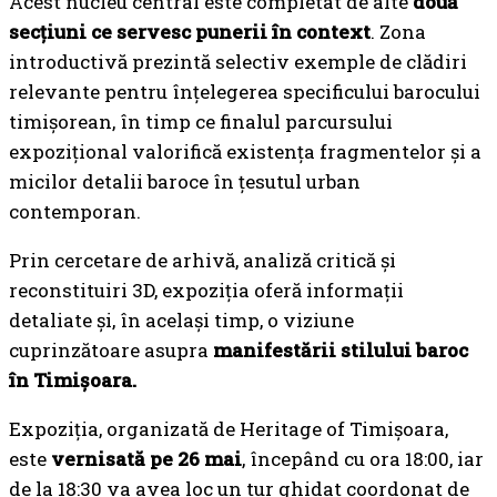
Acest nucleu central este completat de alte
două
secțiuni ce servesc punerii în context
. Zona
introductivă prezintă selectiv exemple de clădiri
relevante pentru înțelegerea specificului barocului
timișorean, în timp ce finalul parcursului
expozițional valorifică existența fragmentelor și a
micilor detalii baroce în țesutul urban
contemporan.
Prin cercetare de arhivă, analiză critică și
reconstituiri 3D, expoziția oferă informații
detaliate și, în același timp, o viziune
cuprinzătoare asupra
manifestării stilului baroc
în Timișoara.
Expoziția, organizată de Heritage of Timișoara,
este
vernisată pe 26 mai
, începând cu ora 18:00, iar
de la 18:30 va avea loc un tur ghidat coordonat de