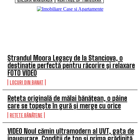
GALERIA MANSARDĂ
HERITAGE OF TIMISOARA
TOP 5 ARTICOLE
Ștrandul Moora Legacy de la Stanciova, o
destinație perfectă pentru răcorire și relaxare
FOTO VIDEO
LOCURI DIN BANAT
Rețeta originală de mălai bănățean, o pâine
care se topește în gură și merge cu orice
REȚETE BĂNĂȚENE
VIDEO Noul cămin ultramodern al UVT, gata de
inaugurare. Condiții de top și prima grădiniță