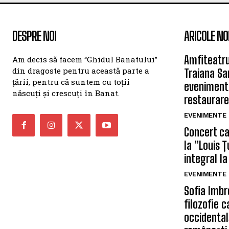
DESPRE NOI
ARICOLE NO
Amfiteatru
Am decis să facem “Ghidul Banatului”
din dragoste pentru această parte a
Traiana Sa
țării, pentru că suntem cu toții
eveniment
născuți și crescuți în Banat.
restaurare
EVENIMENTE
Concert car
la ”Louis 
integral la
EVENIMENTE
Sofia Imbr
filozofie 
occidentală