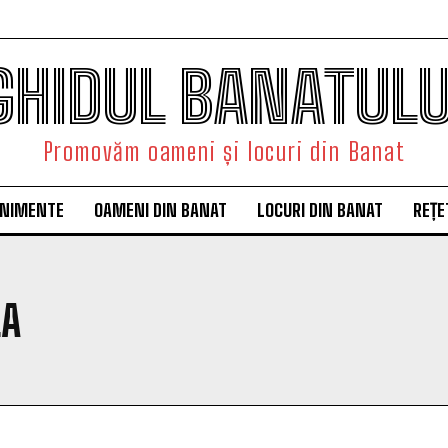
GHIDUL BANATULU
Promovăm oameni și locuri din Banat
ENIMENTE
OAMENI DIN BANAT
LOCURI DIN BANAT
REȚE
LA