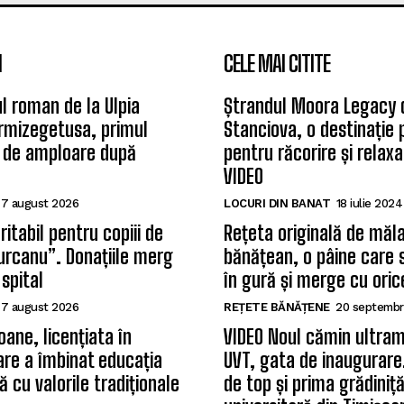
I
CELE MAI CITITE
l roman de la Ulpia
Ștrandul Moora Legacy 
rmizegetusa, primul
Stanciova, o destinație
 de amploare după
pentru răcorire și relax
VIDEO
7 august 2026
LOCURI DIN BANAT
18 iulie 2024
itabil pentru copiii de
Rețeta originală de măla
Țurcanu”. Donațiile merg
bănățean, o pâine care 
 spital
în gură și merge cu oric
7 august 2026
REȚETE BĂNĂȚENE
20 septembr
oane, licențiata în
VIDEO Noul cămin ultram
care a îmbinat educația
UVT, gata de inaugurare.
 cu valorile tradiționale
de top și prima grădiniț