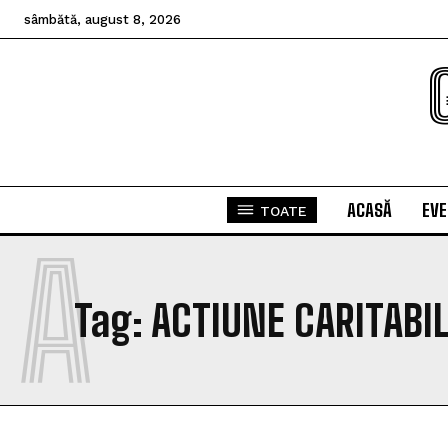
sâmbătă, august 8, 2026
ACASĂ
EV
TOATE
A
Tag:
ACTIUNE CARITABI