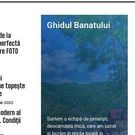
Ghidul Banatului
de la
 perfectă
are FOTO
i
se topește
e
ie 2022
odern al
Suntem o echipă de jurnaliști,
 Condiții
deocamdată mică, care am lucrat
ă
și lucrăm în presa locală și