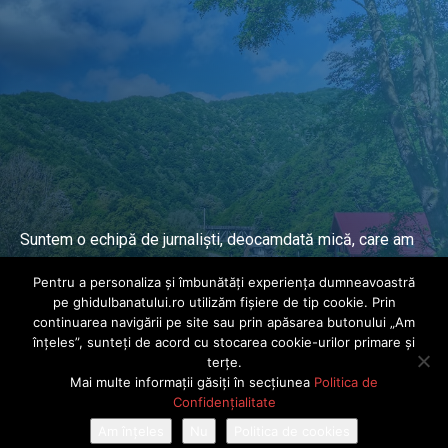
Suntem o echipă de jurnaliști, deocamdată mică, care am
lucrat și lucrăm în presa locală și națională de mai mulți
Pentru a personaliza și îmbunătăți experiența dumneavoastră
ani.
pe ghidulbanatului.ro utilizăm fișiere de tip cookie. Prin
continuarea navigării pe site sau prin apăsarea butonului „Am
înțeles”, sunteți de acord cu stocarea cookie-urilor primare și
DESPRE PROIECT
terțe.
Mai multe informații găsiți în secțiunea
Politica de
© Ghidul Banatului 2025. Toate drepturile rezervate · Dezvoltat de
Confidențialitate
Power Media FX
Am înțeles
Nu
Politica de cookies