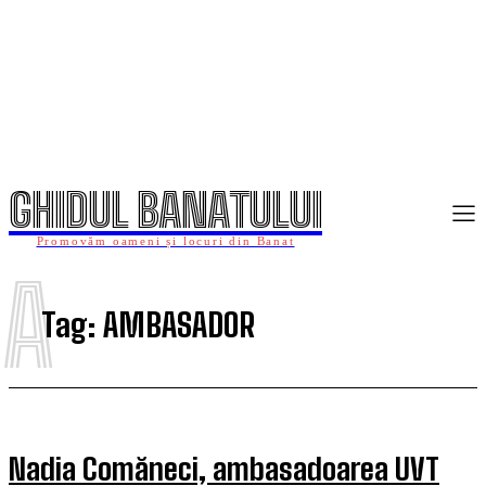
GHIDUL BANATULUI
Promovăm oameni și locuri din Banat
A
Tag:
AMBASADOR
Nadia Comăneci, ambasadoarea UVT