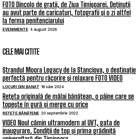
FOTO Dincolo de gratii, de Ziua Timișoarei. Deținuții
au avut parte de caricaturi, fotografii și o zi altfel
la ferma penitenciarului
EVENIMENTE
4 august 2026
CELE MAI CITITE
Ștrandul Moora Legacy de la Stanciova, o destinație
perfectă pentru răcorire și relaxare FOTO VIDEO
LOCURI DIN BANAT
18 iulie 2024
Rețeta originală de mălai bănățean, o pâine care se
topește în gură și merge cu orice
REȚETE BĂNĂȚENE
20 septembrie 2022
VIDEO Noul cămin ultramodern al UVT, gata de
inaugurare. Condiții de top și prima grădiniță
universitară din Timișoara