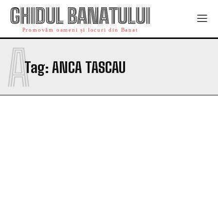
GHIDUL BANATULUI
Promovăm oameni și locuri din Banat
A
Tag:
ANCA TASCAU