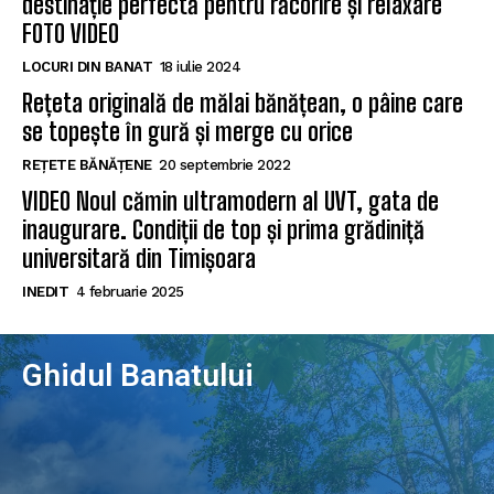
destinație perfectă pentru răcorire și relaxare
FOTO VIDEO
LOCURI DIN BANAT
18 iulie 2024
Rețeta originală de mălai bănățean, o pâine care
se topește în gură și merge cu orice
REȚETE BĂNĂȚENE
20 septembrie 2022
VIDEO Noul cămin ultramodern al UVT, gata de
inaugurare. Condiții de top și prima grădiniță
universitară din Timișoara
INEDIT
4 februarie 2025
Ghidul Banatului