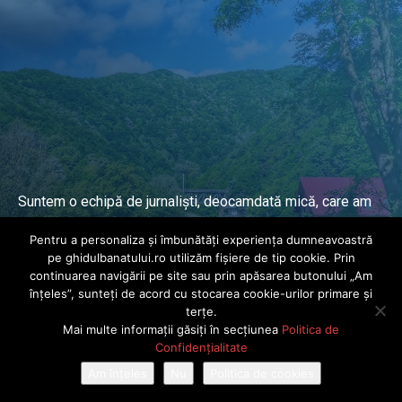
Suntem o echipă de jurnaliști, deocamdată mică, care am
lucrat și lucrăm în presa locală și națională de mai mulți
Pentru a personaliza și îmbunătăți experiența dumneavoastră
ani.
pe ghidulbanatului.ro utilizăm fișiere de tip cookie. Prin
continuarea navigării pe site sau prin apăsarea butonului „Am
înțeles”, sunteți de acord cu stocarea cookie-urilor primare și
DESPRE PROIECT
terțe.
Mai multe informații găsiți în secțiunea
Politica de
© Ghidul Banatului 2025. Toate drepturile rezervate · Dezvoltat de
Confidențialitate
Power Media FX
Am înțeles
Nu
Politica de cookies