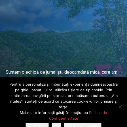
Suntem o echipă de jurnaliști, deocamdată mică, care am
lucrat și lucrăm în presa locală și națională de mai mulți
Pentru a personaliza și îmbunătăți experiența dumneavoastră
ani.
pe ghidulbanatului.ro utilizăm fișiere de tip cookie. Prin
continuarea navigării pe site sau prin apăsarea butonului „Am
înțeles”, sunteți de acord cu stocarea cookie-urilor primare și
DESPRE PROIECT
terțe.
Mai multe informații găsiți în secțiunea
Politica de
© Ghidul Banatului 2025. Toate drepturile rezervate · Dezvoltat de
Confidențialitate
Power Media FX
Am înțeles
Nu
Politica de cookies