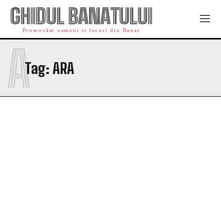
GHIDUL BANATULUI
Promovăm oameni și locuri din Banat
A
Tag:
ARA