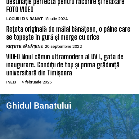
destinație perfectă pentru răcorire și relaxare
FOTO VIDEO
LOCURI DIN BANAT
18 iulie 2024
Rețeta originală de mălai bănățean, o pâine care
se topește în gură și merge cu orice
REȚETE BĂNĂȚENE
20 septembrie 2022
VIDEO Noul cămin ultramodern al UVT, gata de
inaugurare. Condiții de top și prima grădiniță
universitară din Timișoara
INEDIT
4 februarie 2025
Ghidul Banatului