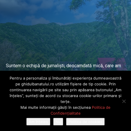
Suntem o echipă de jurnaliști, deocamdată mică, care am
lucrat și lucrăm în presa locală și națională de mai mulți
Pentru a personaliza și îmbunătăți experiența dumneavoastră
ani.
pe ghidulbanatului.ro utilizăm fișiere de tip cookie. Prin
continuarea navigării pe site sau prin apăsarea butonului „Am
înțeles”, sunteți de acord cu stocarea cookie-urilor primare și
DESPRE PROIECT
terțe.
Mai multe informații găsiți în secțiunea
Politica de
© Ghidul Banatului 2025. Toate drepturile rezervate · Dezvoltat de
Confidențialitate
Power Media FX
Am înțeles
Nu
Politica de cookies