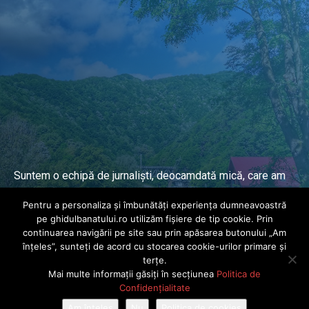
Suntem o echipă de jurnaliști, deocamdată mică, care am
lucrat și lucrăm în presa locală și națională de mai mulți
Pentru a personaliza și îmbunătăți experiența dumneavoastră
ani.
pe ghidulbanatului.ro utilizăm fișiere de tip cookie. Prin
continuarea navigării pe site sau prin apăsarea butonului „Am
înțeles”, sunteți de acord cu stocarea cookie-urilor primare și
DESPRE PROIECT
terțe.
Mai multe informații găsiți în secțiunea
Politica de
© Ghidul Banatului 2025. Toate drepturile rezervate · Dezvoltat de
Confidențialitate
Power Media FX
Am înțeles
Nu
Politica de cookies