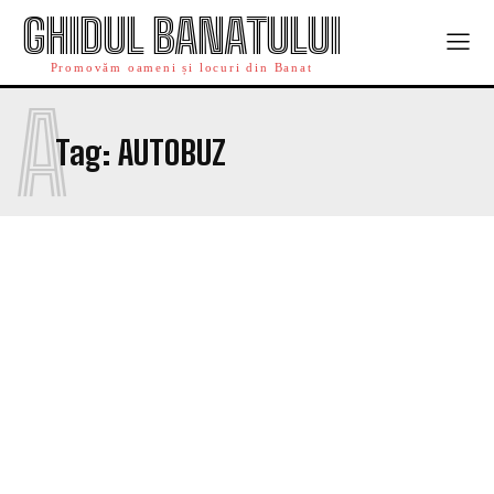
GHIDUL BANATULUI
Promovăm oameni și locuri din Banat
A
Tag:
AUTOBUZ