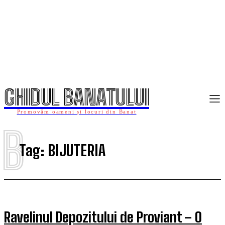
GHIDUL BANATULUI
Promovăm oameni și locuri din Banat
B
Tag:
BIJUTERIA
Ravelinul Depozitului de Proviant – O