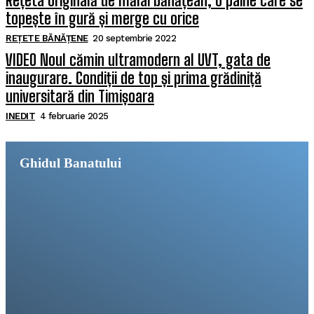
Rețeta originală de mălai bănățean, o pâine care se
topește în gură și merge cu orice
REȚETE BĂNĂȚENE
20 septembrie 2022
VIDEO Noul cămin ultramodern al UVT, gata de
inaugurare. Condiții de top și prima grădiniță
universitară din Timișoara
INEDIT
4 februarie 2025
Ghidul Banatului