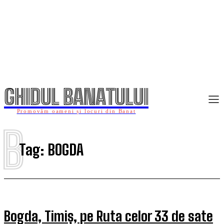
GHIDUL BANATULUI
Promovăm oameni și locuri din Banat
B
Tag:
BOGDA
Bogda, Timiș, pe Ruta celor 33 de sate