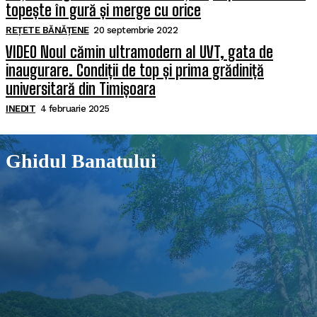
topește în gură și merge cu orice
REȚETE BĂNĂȚENE
20 septembrie 2022
VIDEO Noul cămin ultramodern al UVT, gata de
inaugurare. Condiții de top și prima grădiniță
universitară din Timișoara
INEDIT
4 februarie 2025
Ghidul Banatului