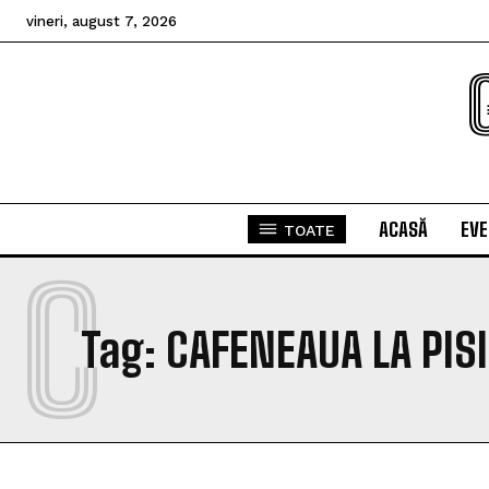
vineri, august 7, 2026
ACASĂ
EV
TOATE
C
Tag:
CAFENEAUA LA PISI