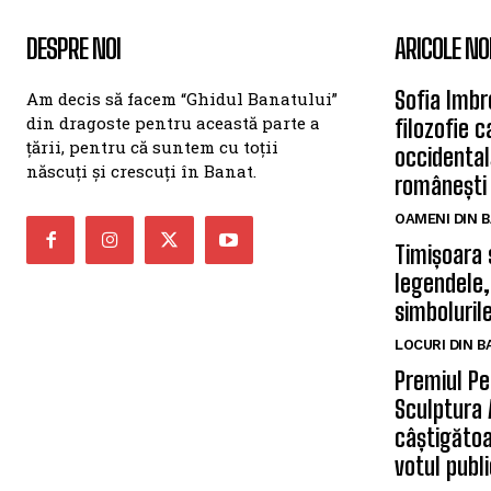
DESPRE NOI
ARICOLE NO
Sofia Imbr
Am decis să facem “Ghidul Banatului”
din dragoste pentru această parte a
filozofie 
țării, pentru că suntem cu toții
occidentală
născuți și crescuți în Banat.
românești
OAMENI DIN 
Timișoara 
legendele,
simbolurile
LOCURI DIN 
Premiul Pe
Sculptura 
câștigătoa
votul publi