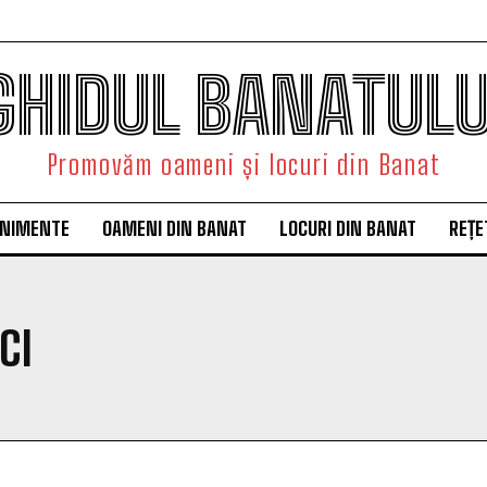
GHIDUL BANATULU
Promovăm oameni și locuri din Banat
ENIMENTE
OAMENI DIN BANAT
LOCURI DIN BANAT
REȚE
CI