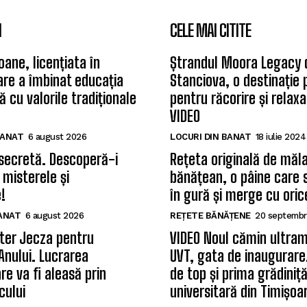
I
CELE MAI CITITE
oane, licențiata în
Ștrandul Moora Legacy 
care a îmbinat educația
Stanciova, o destinație
 cu valorile tradiționale
pentru răcorire și relax
VIDEO
BANAT
6 august 2026
LOCURI DIN BANAT
18 iulie 2024
secretă. Descoperă-i
Rețeta originală de măla
 misterele și
bănățean, o pâine care 
!
în gură și merge cu oric
BANAT
6 august 2026
REȚETE BĂNĂȚENE
20 septembr
ter Jecza pentru
VIDEO Noul cămin ultram
Anului. Lucrarea
UVT, gata de inaugurare.
re va fi aleasă prin
de top și prima grădiniț
cului
universitară din Timișoa