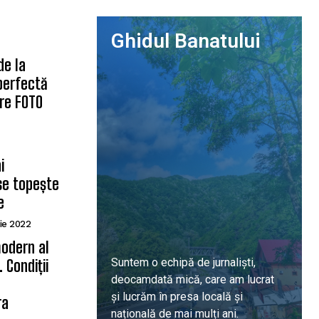
Ghidul Banatului
de la
 perfectă
are FOTO
i
se topește
e
ie 2022
odern al
Suntem o echipă de jurnaliști,
 Condiții
deocamdată mică, care am lucrat
ă
și lucrăm în presa locală și
ra
națională de mai mulți ani.