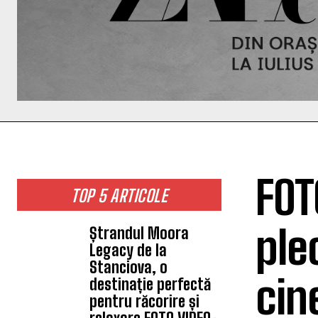
FOT
TOP 5 ARTICOLE
ple
Ștrandul Moora
Legacy de la
Stanciova, o
cin
destinație perfectă
pentru răcorire și