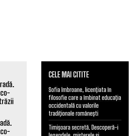
CELE MAI CITITE
Sofia Imbroane, licențiata în
filosofie care a îmbinat educația
occidentală cu valorile
tradiționale românești
radă.
Timișoara secretă. Descoperă-i
ico-
legendele, misterele și