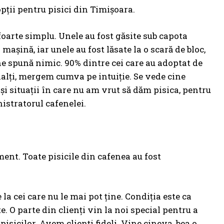
pții pentru pisici din Timișoara.
E foarte simplu. Unele au fost găsite sub capota
 mașină, iar unele au fost lăsate la o scară de bloc,
ă ne spună nimic. 90% dintre cei care au adoptat de
rlalți, mergem cumva pe intuiție. Se vede cine
 și situații în care nu am vrut să dăm pisica, pentru
istratorul cafenelei.
ament. Toate pisicile din cafenea au fost
la cei care nu le mai pot ține. Condiția este ca
te. O parte din clienți vin la noi special pentru a
pisicilor. Avem clienți fideli. Vine cineva, bea o