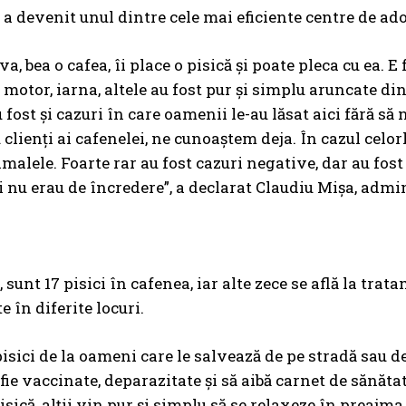
a devenit unul dintre cele mai eficiente centre de ado
a, bea o cafea, îi place o pisică și poate pleca cu ea. 
 motor, iarna, altele au fost pur și simplu aruncate din
u fost și cazuri în care oamenii le-au lăsat aici fără s
u clienți ai cafenelei, ne cunoaștem deja. În cazul celo
imalele. Foarte rar au fost cazuri negative, dar au fost
 nu erau de încredere”, a declarat Claudiu Mișa, admin
 sunt 17 pisici în cafenea, iar alte zece se află la trat
 în diferite locuri.
isici de la oameni care le salvează de pe stradă sau de 
 fie vaccinate, deparazitate și să aibă carnet de sănăta
sică, alții vin pur și simplu să se relaxeze în preajma 