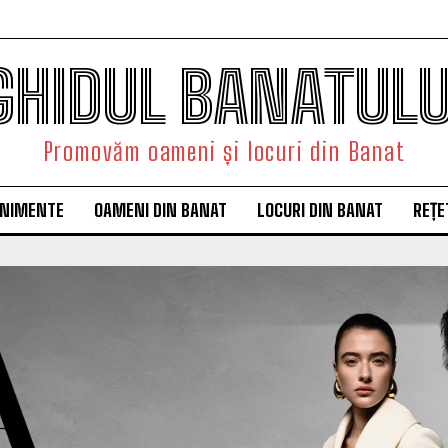
GHIDUL BANATULU
Promovăm oameni și locuri din Banat
ENIMENTE
OAMENI DIN BANAT
LOCURI DIN BANAT
REȚE