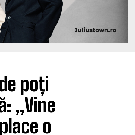
de poți
ă: „Vine
 place o