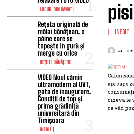
relaxare FOTO VIDEO
pis
LOCURI DIN BANAT
Rețeta originală de
mălai bănățean, o
INEDIT
pâine care se
topește în gură și
AUTOR:
merge cu orice
REȚETE BĂNĂȚENE
Cafeneaua 
VIDEO Noul cămin
aproape ze
ultramodern al UVT,
gata de inaugurare.
consumație
Condiții de top și
cineva le 
prima grădiniță
ce văd poz
universitară din
Timișoara
INEDIT