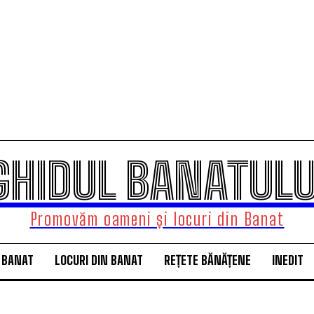
GHIDUL BANATULU
Promovăm oameni și locuri din Banat
 BANAT
LOCURI DIN BANAT
REȚETE BĂNĂȚENE
INEDIT