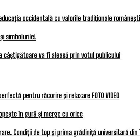
 educația occidentală cu valorile tradiționale românești
i simbolurile!
 câștigătoare va fi aleasă prin votul publicului
perfectă pentru răcorire și relaxare FOTO VIDEO
opește în gură și merge cu orice
re. Condiții de top și prima grădiniță universitară din