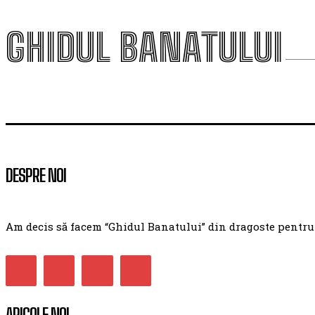
GHIDUL BANATULUI
DESPRE NOI
Am decis să facem “Ghidul Banatului” din dragoste pentru ac
ARICOLE NOI