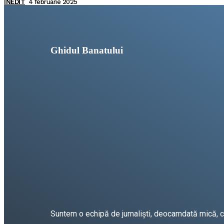
INEDIT
4 februarie 2025
Ghidul Banatului
Suntem o echipă de jurnaliști, deocamdată mică, car