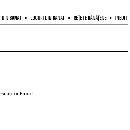
 DIN BANAT
LOCURI DIN BANAT
REȚETE BĂNĂȚENE
INEDIT
escuți în Banat.