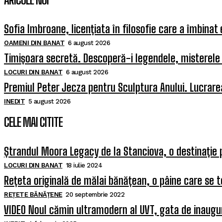
Sofia Imbroane, licențiata în filosofie care a îmbinat
OAMENI DIN BANAT
6 august 2026
Timișoara secretă. Descoperă-i legendele, misterele ș
LOCURI DIN BANAT
6 august 2026
Premiul Peter Jecza pentru Sculptura Anului. Lucrarea
INEDIT
5 august 2026
CELE MAI CITITE
Ștrandul Moora Legacy de la Stanciova, o destinație 
LOCURI DIN BANAT
18 iulie 2024
Rețeta originală de mălai bănățean, o pâine care se t
REȚETE BĂNĂȚENE
20 septembrie 2022
VIDEO Noul cămin ultramodern al UVT, gata de inaugura