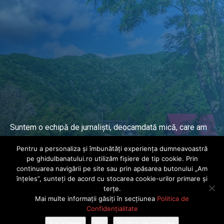
Suntem o echipă de jurnaliști, deocamdată mică, care am
lucrat și lucrăm în presa locală și națională de mai mulți
Pentru a personaliza și îmbunătăți experiența dumneavoastră
ani.
pe ghidulbanatului.ro utilizăm fișiere de tip cookie. Prin
continuarea navigării pe site sau prin apăsarea butonului „Am
înțeles”, sunteți de acord cu stocarea cookie-urilor primare și
DESPRE PROIECT
terțe.
Mai multe informații găsiți în secțiunea
Politica de
© Ghidul Banatului 2025. Toate drepturile rezervate · Dezvoltat de
Confidențialitate
Power Media FX
Am înțeles
Nu
Politica de cookies