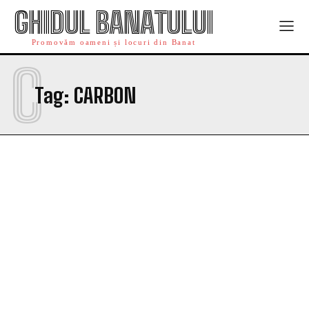
GHIDUL BANATULUI
Promovăm oameni și locuri din Banat
C
Tag:
CARBON