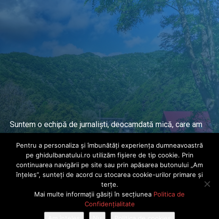
Suntem o echipă de jurnaliști, deocamdată mică, care am
lucrat și lucrăm în presa locală și națională de mai mulți
Pentru a personaliza și îmbunătăți experiența dumneavoastră
ani.
pe ghidulbanatului.ro utilizăm fișiere de tip cookie. Prin
continuarea navigării pe site sau prin apăsarea butonului „Am
înțeles”, sunteți de acord cu stocarea cookie-urilor primare și
DESPRE PROIECT
terțe.
Mai multe informații găsiți în secțiunea
Politica de
© Ghidul Banatului 2025. Toate drepturile rezervate · Dezvoltat de
Confidențialitate
Power Media FX
Am înțeles
Nu
Politica de cookies