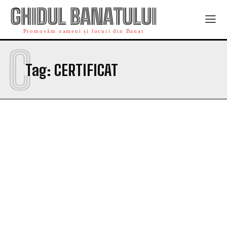
GHIDUL BANATULUI
Promovăm oameni și locuri din Banat
C
Tag:
CERTIFICAT