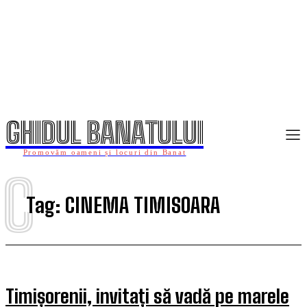
GHIDUL BANATULUI
Promovăm oameni și locuri din Banat
C
Tag:
CINEMA TIMISOARA
Timișorenii, invitați să vadă pe marele