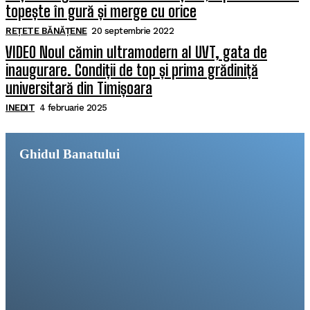
topește în gură și merge cu orice
REȚETE BĂNĂȚENE
20 septembrie 2022
VIDEO Noul cămin ultramodern al UVT, gata de
inaugurare. Condiții de top și prima grădiniță
universitară din Timișoara
INEDIT
4 februarie 2025
Ghidul Banatului