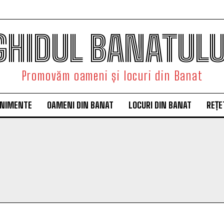
GHIDUL BANATULU
Promovăm oameni și locuri din Banat
ENIMENTE
OAMENI DIN BANAT
LOCURI DIN BANAT
REȚE