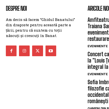
DESPRE NOI
ARICOLE NO
Amfiteatru
Am decis să facem “Ghidul Banatului”
din dragoste pentru această parte a
Traiana Sa
țării, pentru că suntem cu toții
eveniment
născuți și crescuți în Banat.
restaurare
EVENIMENTE
Concert car
la ”Louis 
integral la
EVENIMENTE
Sofia Imbr
filozofie 
occidentală
românești
OAMENI DIN 