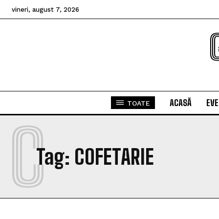
vineri, august 7, 2026
ACASĂ
EV
TOATE
C
Tag:
COFETARIE