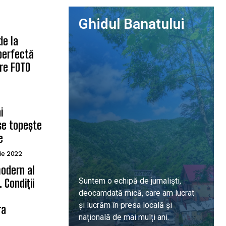
Ghidul Banatului
de la
 perfectă
are FOTO
i
se topește
e
ie 2022
odern al
Suntem o echipă de jurnaliști,
 Condiții
deocamdată mică, care am lucrat
ă
și lucrăm în presa locală și
ra
națională de mai mulți ani.