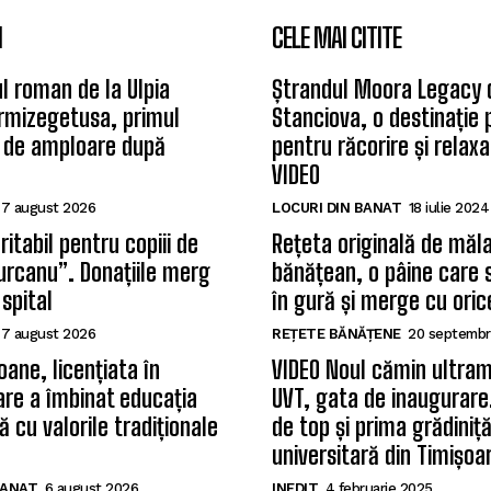
I
CELE MAI CITITE
l roman de la Ulpia
Ștrandul Moora Legacy 
rmizegetusa, primul
Stanciova, o destinație
 de amploare după
pentru răcorire și relax
VIDEO
7 august 2026
LOCURI DIN BANAT
18 iulie 2024
itabil pentru copiii de
Rețeta originală de măla
Țurcanu”. Donațiile merg
bănățean, o pâine care 
 spital
în gură și merge cu oric
7 august 2026
REȚETE BĂNĂȚENE
20 septembr
oane, licențiata în
VIDEO Noul cămin ultram
care a îmbinat educația
UVT, gata de inaugurare.
 cu valorile tradiționale
de top și prima grădiniț
universitară din Timișoa
BANAT
6 august 2026
INEDIT
4 februarie 2025