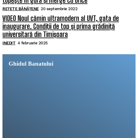
topește în gură și merge cu orice
REȚETE BĂNĂȚENE
20 septembrie 2022
VIDEO Noul cămin ultramodern al UVT, gata de
inaugurare. Condiții de top și prima grădiniță
universitară din Timișoara
INEDIT
4 februarie 2025
Ghidul Banatului