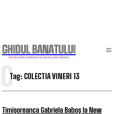
GHIDUL BANATULUI
Promovăm oameni și locuri din Banat
C
Tag:
COLECTIA VINERI 13
Timișoreanca Gabriela Baboș la New