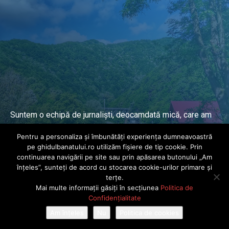
Suntem o echipă de jurnaliști, deocamdată mică, care am
lucrat și lucrăm în presa locală și națională de mai mulți
Pentru a personaliza și îmbunătăți experiența dumneavoastră
ani.
pe ghidulbanatului.ro utilizăm fișiere de tip cookie. Prin
continuarea navigării pe site sau prin apăsarea butonului „Am
înțeles”, sunteți de acord cu stocarea cookie-urilor primare și
DESPRE PROIECT
terțe.
Mai multe informații găsiți în secțiunea
Politica de
© Ghidul Banatului 2025. Toate drepturile rezervate · Dezvoltat de
Confidențialitate
Power Media FX
Am înțeles
Nu
Politica de cookies