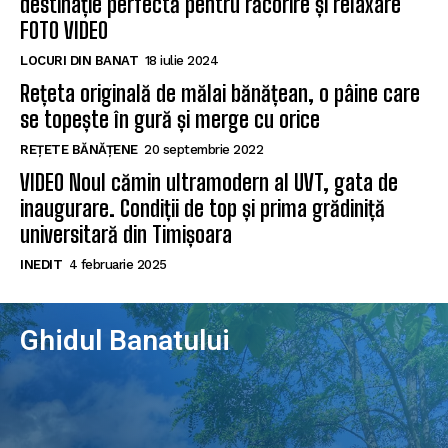
destinație perfectă pentru răcorire și relaxare
FOTO VIDEO
LOCURI DIN BANAT
18 iulie 2024
Rețeta originală de mălai bănățean, o pâine care
se topește în gură și merge cu orice
REȚETE BĂNĂȚENE
20 septembrie 2022
VIDEO Noul cămin ultramodern al UVT, gata de
inaugurare. Condiții de top și prima grădiniță
universitară din Timișoara
INEDIT
4 februarie 2025
Ghidul Banatului