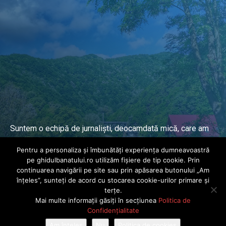
Suntem o echipă de jurnaliști, deocamdată mică, care am
lucrat și lucrăm în presa locală și națională de mai mulți
Pentru a personaliza și îmbunătăți experiența dumneavoastră
ani.
pe ghidulbanatului.ro utilizăm fișiere de tip cookie. Prin
continuarea navigării pe site sau prin apăsarea butonului „Am
înțeles”, sunteți de acord cu stocarea cookie-urilor primare și
DESPRE PROIECT
terțe.
Mai multe informații găsiți în secțiunea
Politica de
© Ghidul Banatului 2025. Toate drepturile rezervate · Dezvoltat de
Confidențialitate
Power Media FX
Am înțeles
Nu
Politica de cookies