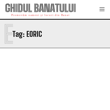
GHIDUL BANATULUI
Promovăm oameni și locuri din Banat
E
Tag:
EORIC