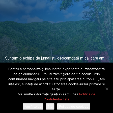
Suntem o echipă de jurnaliști, deocamdată mică, care am
lucrat și lucrăm în presa locală și națională de mai mulți
Pentru a personaliza și îmbunătăți experiența dumneavoastră
ani.
pe ghidulbanatului.ro utilizăm fișiere de tip cookie. Prin
continuarea navigării pe site sau prin apăsarea butonului „Am
înțeles”, sunteți de acord cu stocarea cookie-urilor primare și
DESPRE PROIECT
terțe.
Mai multe informații găsiți în secțiunea
Politica de
© Ghidul Banatului 2025. Toate drepturile rezervate · Dezvoltat de
Confidențialitate
Power Media FX
Am înțeles
Nu
Politica de cookies