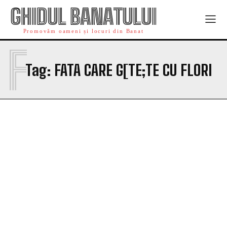
GHIDUL BANATULUI
Promovăm oameni și locuri din Banat
F
Tag:
FATA CARE G[TE;TE CU FLORI