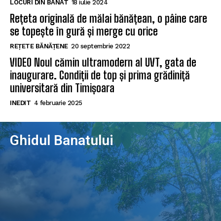
LOCURI DIN BANAT
18 iulie 2024
Rețeta originală de mălai bănățean, o pâine care
se topește în gură și merge cu orice
REȚETE BĂNĂȚENE
20 septembrie 2022
VIDEO Noul cămin ultramodern al UVT, gata de
inaugurare. Condiții de top și prima grădiniță
universitară din Timișoara
INEDIT
4 februarie 2025
Ghidul Banatului