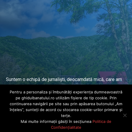
Suntem o echipă de jurnaliști, deocamdată mică, care am
lucrat și lucrăm în presa locală și națională de mai mulți
Pentru a personaliza și îmbunătăți experiența dumneavoastră
ani.
pe ghidulbanatului.ro utilizăm fișiere de tip cookie. Prin
continuarea navigării pe site sau prin apăsarea butonului „Am
înțeles”, sunteți de acord cu stocarea cookie-urilor primare și
DESPRE PROIECT
terțe.
Mai multe informații găsiți în secțiunea
Politica de
© Ghidul Banatului 2025. Toate drepturile rezervate · Dezvoltat de
Confidențialitate
Power Media FX