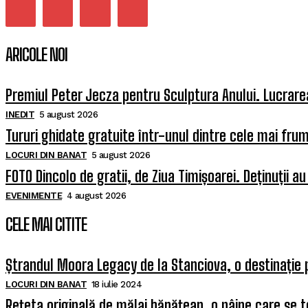
ARICOLE NOI
Premiul Peter Jecza pentru Sculptura Anului. Lucrarea
INEDIT
5 august 2026
Tururi ghidate gratuite într-unul dintre cele mai fr
LOCURI DIN BANAT
5 august 2026
FOTO Dincolo de gratii, de Ziua Timișoarei. Deținuții au
EVENIMENTE
4 august 2026
CELE MAI CITITE
Ștrandul Moora Legacy de la Stanciova, o destinație 
LOCURI DIN BANAT
18 iulie 2024
Rețeta originală de mălai bănățean, o pâine care se t