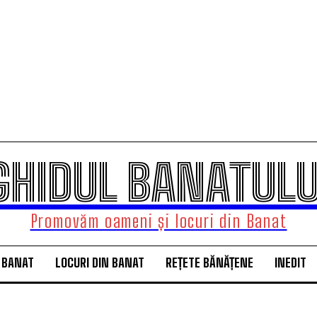
GHIDUL BANATULU
Promovăm oameni și locuri din Banat
 BANAT
LOCURI DIN BANAT
REȚETE BĂNĂȚENE
INEDIT