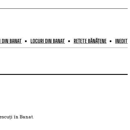
 DIN BANAT
LOCURI DIN BANAT
REȚETE BĂNĂȚENE
INEDIT
escuți în Banat.