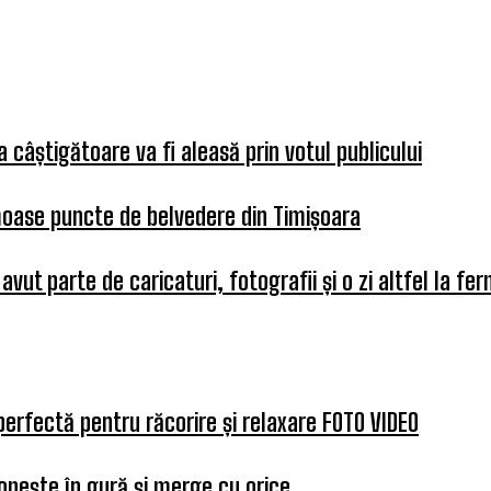
 câștigătoare va fi aleasă prin votul publicului
umoase puncte de belvedere din Timișoara
 avut parte de caricaturi, fotografii și o zi altfel la fe
perfectă pentru răcorire și relaxare FOTO VIDEO
opește în gură și merge cu orice