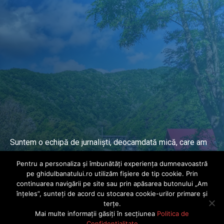
Suntem o echipă de jurnaliști, deocamdată mică, care am
lucrat și lucrăm în presa locală și națională de mai mulți
Pentru a personaliza și îmbunătăți experiența dumneavoastră
ani.
pe ghidulbanatului.ro utilizăm fișiere de tip cookie. Prin
continuarea navigării pe site sau prin apăsarea butonului „Am
înțeles”, sunteți de acord cu stocarea cookie-urilor primare și
DESPRE PROIECT
terțe.
Mai multe informații găsiți în secțiunea
Politica de
© Ghidul Banatului 2025. Toate drepturile rezervate · Dezvoltat de
Confidențialitate