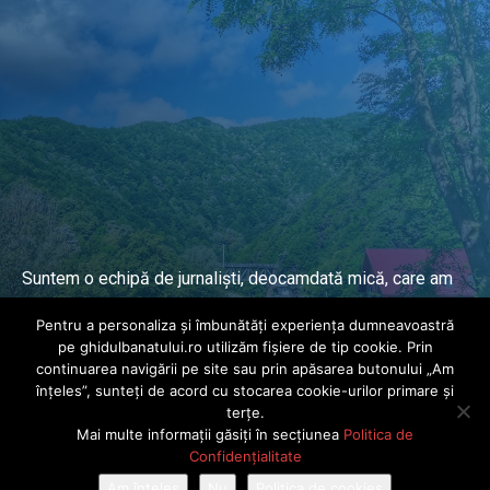
Suntem o echipă de jurnaliști, deocamdată mică, care am
lucrat și lucrăm în presa locală și națională de mai mulți
Pentru a personaliza și îmbunătăți experiența dumneavoastră
ani.
pe ghidulbanatului.ro utilizăm fișiere de tip cookie. Prin
continuarea navigării pe site sau prin apăsarea butonului „Am
înțeles”, sunteți de acord cu stocarea cookie-urilor primare și
DESPRE PROIECT
terțe.
Mai multe informații găsiți în secțiunea
Politica de
© Ghidul Banatului 2025. Toate drepturile rezervate · Dezvoltat de
Confidențialitate
Power Media FX
Am înțeles
Nu
Politica de cookies