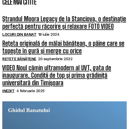
CELE MAI CITITE
Ștrandul Moora Legacy de la Stanciova, o destinație
perfectă pentru răcorire și relaxare FOTO VIDEO
LOCURI DIN BANAT
18 iulie 2024
Rețeta originală de mălai bănățean, o pâine care se
topește în gură și merge cu orice
REȚETE BĂNĂȚENE
20 septembrie 2022
VIDEO Noul cămin ultramodern al UVT, gata de
inaugurare. Condiții de top și prima grădiniță
universitară din Timișoara
INEDIT
4 februarie 2025
Ghidul Banatului