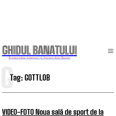
GHIDUL BANATULUI
Promovăm oameni și locuri din Banat
G
Tag:
GOTTLOB
VIDEO-FOTO Noua sală de sport de la