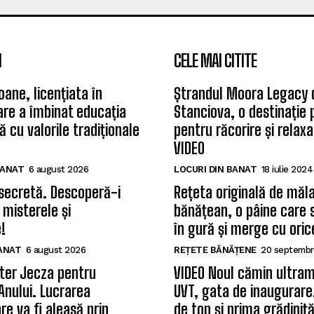
I
CELE MAI CITITE
oane, licențiata în
Ștrandul Moora Legacy 
care a îmbinat educația
Stanciova, o destinație
 cu valorile tradiționale
pentru răcorire și relax
VIDEO
BANAT
6 august 2026
LOCURI DIN BANAT
18 iulie 2024
secretă. Descoperă-i
Rețeta originală de măla
 misterele și
bănățean, o pâine care 
!
în gură și merge cu oric
BANAT
6 august 2026
REȚETE BĂNĂȚENE
20 septembr
ter Jecza pentru
VIDEO Noul cămin ultram
Anului. Lucrarea
UVT, gata de inaugurare.
re va fi aleasă prin
de top și prima grădiniț