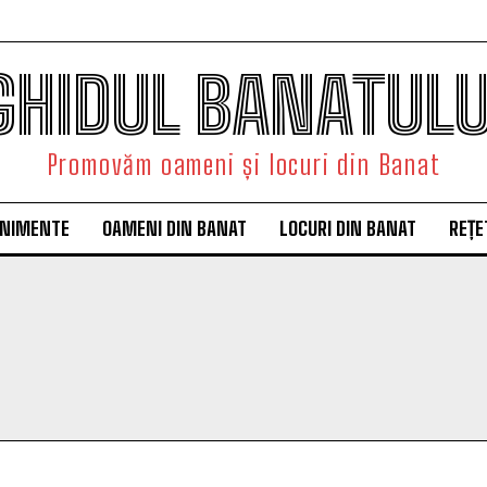
GHIDUL BANATULU
Promovăm oameni și locuri din Banat
ENIMENTE
OAMENI DIN BANAT
LOCURI DIN BANAT
REȚE