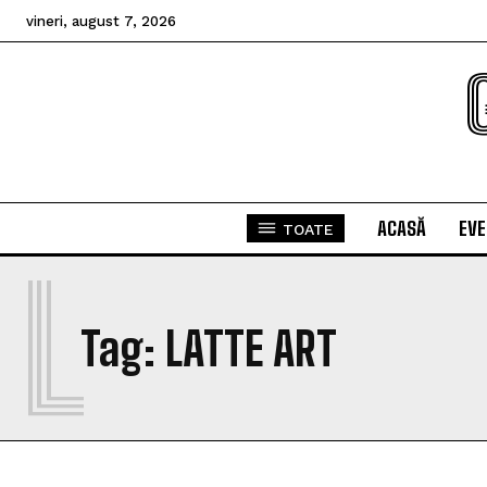
vineri, august 7, 2026
ACASĂ
EV
TOATE
L
Tag:
LATTE ART