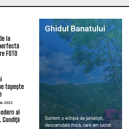
Ghidul Banatului
de la
 perfectă
are FOTO
i
se topește
e
ie 2022
odern al
Suntem o echipă de jurnaliști,
 Condiții
deocamdată mică, care am lucrat
ă